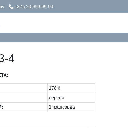
by
+375 29 999-99-99
д
3-4
ТА:
178.6
дерево
й:
1+мансарда